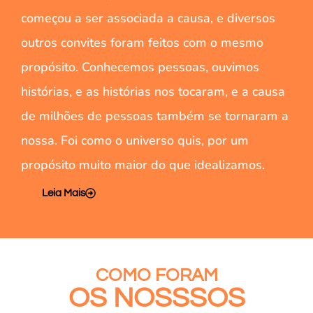
começou a ser associada a causa, e diversos
outros convites foram feitos com o mesmo
propósito. Conhecemos pessoas, ouvimos
histórias, e as histórias nos tocaram, e a causa
de milhões de pessoas também se tornaram a
nossa. Foi como o universo quis, por um
propósito muito maior do que idealizamos.
Leia Mais
COMO FORAM
OS NOSSSOS