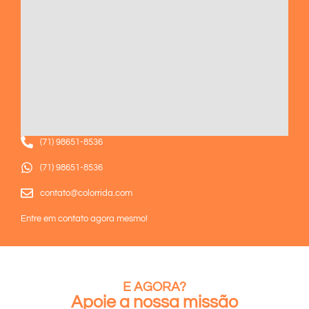
(71) 98651-8536
(71) 98651-8536
contato@colorrida.com
Entre em contato agora mesmo!
E AGORA?
Apoie a nossa missão