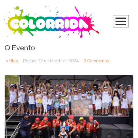
O Evento
In
Blog
Posted
12 de March de 2024
0 Comment(s)