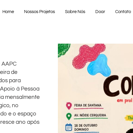
Home
Nossos Projetos
Sobre Nós
Doar
Contato
da AAPC
eira de
dos para
 Apoio à Pessoa
cia mensalmente
gico, no
ado e o espaço
resce ano após