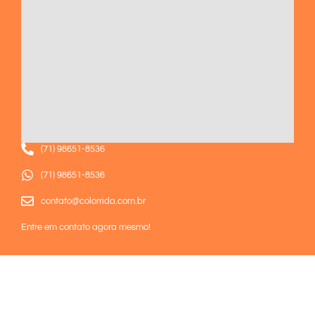
(71) 98651-8536
(71) 98651-8536
contato@colorrida.com.br
Entre em contato agora mesmo!