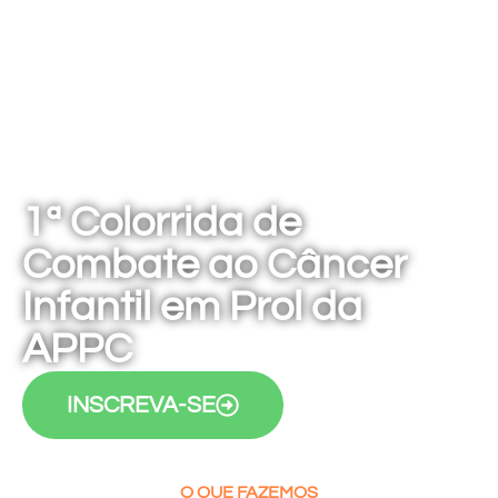
1ª Colorrida de
Combate ao Câncer
Infantil em Prol da
APPC
INSCREVA-SE
O QUE FAZEMOS