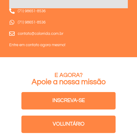
(71) 98651-8536
(71) 98651-8536
contato@colorrida.com.br
Entre em contato agora mesmo!
E AGORA?
Apoie a nossa missão
INSCREVA-SE
VOLUNTÁRIO